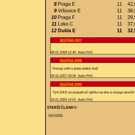
8
Praga E
11
42,
9
Vršovice E
11
38,
10
Praga F
11
29,
11
Loko C
11
37,
12
Dukla E
11
32,
SEZÓNA 2007
08.01.2008 12:45
Autor:PeS
SEZÓNA 2006
Postup unikl o jeden jediný bod!
09.02.2007 09:56
Autor:PeS
SEZÓNA 2005
Tým DA E se propadl až takřka na dno a sestup ukonči
19.01.2006 14:01
Autor:PeS
STARŠÍ ČLÁNKY:
HISTORIE