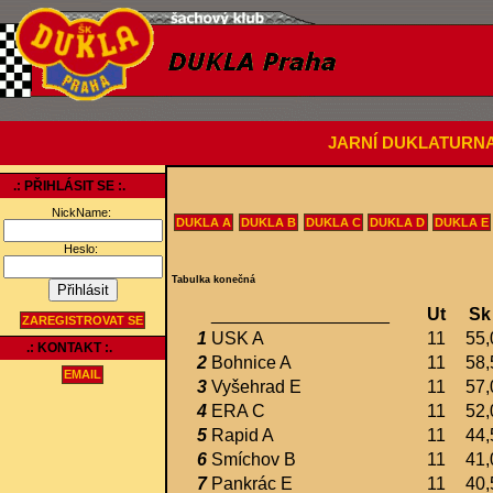
JARNÍ DUKLATURN
.: PŘIHLÁSIT SE :.
NickName:
DUKLA A
DUKLA B
DUKLA C
DUKLA D
DUKLA E
Heslo:
Tabulka konečná
__________________
Ut
Sk
ZAREGISTROVAT SE
1
USK A
11
55,
.: KONTAKT :.
2
Bohnice A
11
58,
EMAIL
3
Vyšehrad E
11
57,
4
ERA C
11
52,
5
Rapid A
11
44,
6
Smíchov B
11
41,
7
Pankrác E
11
40,