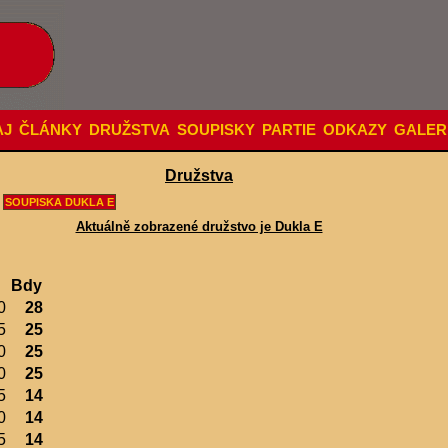
AJ
ČLÁNKY
DRUŽSTVA
SOUPISKY
PARTIE
ODKAZY
GALER
Družstva
SOUPISKA DUKLA E
Aktuálně zobrazené družstvo je Dukla E
Bdy
0
28
5
25
0
25
0
25
5
14
0
14
5
14