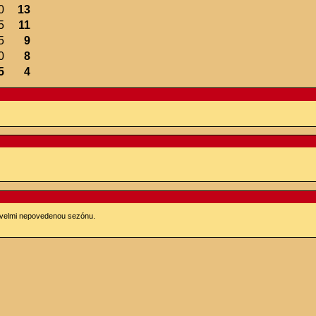
0
13
5
11
5
9
0
8
5
4
l velmi nepovedenou sezónu.