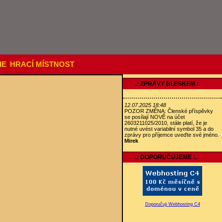
IE
HRACÍ MÍSTNOST
.: ZPRÁVY BLESKEM :.
12.07.2025 18:48
POZOR ZMĚNA: Členské příspěvky
se posílají NOVĚ na účet
2603211025/2010, stále platí, že je
nutné uvést variabilní symbol 35 a do
zprávy pro příjemce uveďte své jméno.
Mirek
.: DOPORUČUJEME :.
Doporučuji Webhosting C4