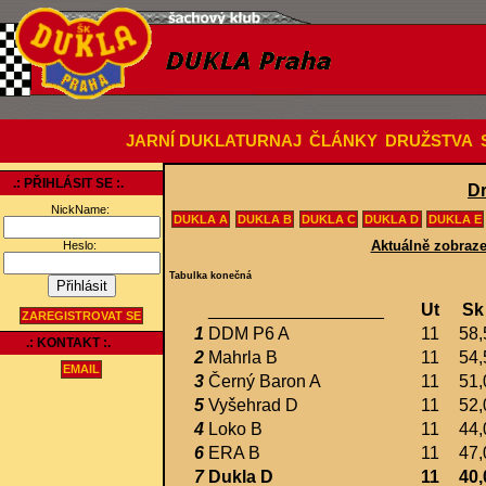
JARNÍ DUKLATURNAJ
ČLÁNKY
DRUŽSTVA
.: PŘIHLÁSIT SE :.
Dr
NickName:
DUKLA A
DUKLA B
DUKLA C
DUKLA D
DUKLA E
Aktuálně zobraze
Heslo:
Tabulka konečná
__________________
Ut
Sk
ZAREGISTROVAT SE
1
DDM P6 A
11
58,
.: KONTAKT :.
2
Mahrla B
11
54,
EMAIL
3
Černý Baron A
11
51,
5
Vyšehrad D
11
52,
4
Loko B
11
44,
6
ERA B
11
47,
7
Dukla D
11
40,