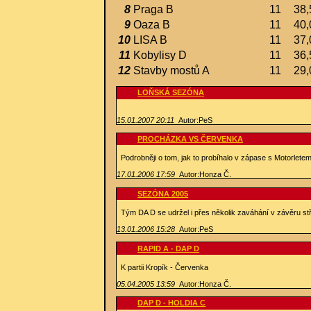
8
Praga B
11
38,
9
Oaza B
11
40,
10
LISA B
11
37,
11
Kobylisy D
11
36,
12
Stavby mostů A
11
29,
LOŇSKÁ SEZÓNA
15.01.2007 20:11
Autor:PeS
PROCHÁZKA VS ČERVENKA
Podrobněji o tom, jak to probíhalo v zápase s Motorlete
17.01.2006 17:59
Autor:Honza Č.
SEZÓNA 2005
Tým DA D se udržel i přes několik zaváhání v závěru st
13.01.2006 15:28
Autor:PeS
RAPID A - DAP D
K partii Kropík - Červenka
05.04.2005 13:59
Autor:Honza Č.
DAP D - HOLDIA C