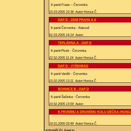
K partii Fraas – Červenka
15.03.2005 10:36
Autor:Honza Č.
DAP D - DDM PRAHA 6 A
K partii Červenka - Rakouš
01.03.2005 14:14
Autor:
TEPLÁRNA A - DAP D
K partii Picek - Červenka
22.02.2005 11:24
Autor:Honza Č.
DAP D - VYŠEHRAD
K partii Vaněk - Červenka
15.02.2005 13:11
Autor:Honza Č.
BOHNICE B - DAP D
K partii Šašinka - Červenka
10.02.2005 13:59
Autor:
K PRVNÍMU A DRUHÉMU KOLU DÉČKA (HONZA
19.01.2005 03:49
Autor:Honza Č.
STARŠÍ ČLÁNKY: