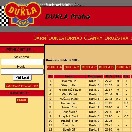
JARNÍ DUKLATURNAJ
ČLÁNKY
DRUŽSTVA
.: PŘIHLÁSIT SE :.
NickName:
Družstvo Dukla B 2008
Heslo:
DUKLA A
DUKLA B
DUKLA C
DUKLA D
DUKLA E
Š.
Jméno
Družstvo
ELO
1.k.
2.k.
1
Bauma Jiří
Dukla B
2278
0
1
2
Šiktanc Petr
Dukla B
2162
0
0
ZAREGISTROVAT SE
3
Podbrdský Pavel
Dukla B
2167
0
0
.: KONTAKT :.
4
Pták Pavel
Dukla B
2154
0.5
-
5
Nečada Martin
Dukla B
2142
0.5
1
EMAIL
6
Krutina Ivan
Dukla B
2119
-
0.5
7
Sýkora Petr
Dukla B
2070
0
0
8
Sakař Miloš
Dukla B
2090
0.5
0
9
Pospěch Radim
Dukla B
2026
-
0.5
10
Ptáčník Petr
Dukla B
2125
-
-
11
Štach Jan
Dukla B
2077
-
-
12
Světlý Jiří
Dukla B
2039
0
-