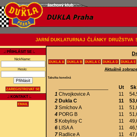
JARNÍ DUKLATURNAJ
ČLÁNKY
DRUŽSTVA
.: PŘIHLÁSIT SE :.
Dr
NickName:
DUKLA A
DUKLA B
DUKLA C
DUKLA D
DUKLA E
Aktuálně zobraze
Heslo:
Tabulka konečná
__________________
Ut
Sk
ZAREGISTROVAT SE
1
Chvojkovice A
11
54,
.: KONTAKT :.
2
Dukla C
11
53,
EMAIL
3
Smíchov A
11
51,
4
PORG B
11
51,
5
Kobylisy C
11
49,
6
LISA A
11
46,
7
Radlice A
11
47,