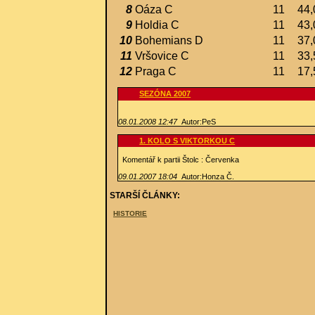
8
Oáza C
11
44,
9
Holdia C
11
43,
10
Bohemians D
11
37,
11
Vršovice C
11
33,
12
Praga C
11
17,
SEZÓNA 2007
08.01.2008 12:47
Autor:PeS
1. KOLO S VIKTORKOU C
Komentář k partii Štolc : Červenka
09.01.2007 18:04
Autor:Honza Č.
STARŠÍ ČLÁNKY:
HISTORIE